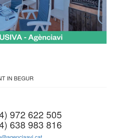
T IN BEGUR
 972 622 505
4) 638 983 816
fo@agenciaavi.cat