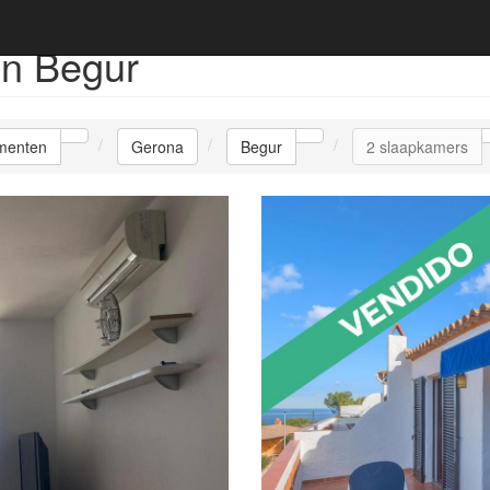
n Begur
menten
Gerona
Begur
2 slaapkamers