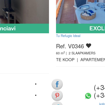
Tu Refugio Ideal
Ref. V0346
2
60
m
|
2
SLAAPKAMERS
TE KOOP | APARTEMEN
(+34)
(+3
in