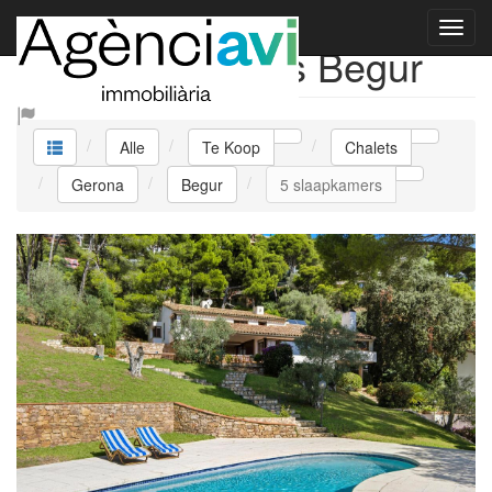
Te Koop Chalets Begur
Alle
Te Koop
Chalets
Gerona
Begur
5 slaapkamers