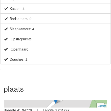
Kasten: 4
Badkamers: 2
Slaapkamers: 4
Opslagruimte
Openhaard
Douches: 2
Huis
Begur
4 slaapkamers
plaats
Ref. V0421 | Te Koop
Leaflet
+
Breedte 41.94779 | Lengte 3.201297