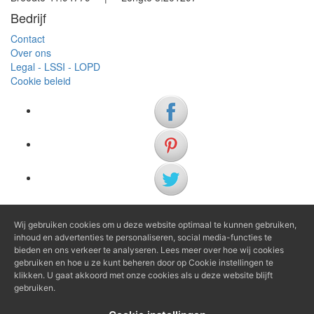
−
Bedrijf
Contact
Over ons
Legal - LSSI - LOPD
Cookie beleid
(+34) 972 622 505
Wij gebruiken cookies om u deze website optimaal te kunnen gebruiken,
inhoud en advertenties te personaliseren, social media-functies te
(+34) 638 983 816
bieden en ons verkeer te analyseren. Lees meer over hoe wij cookies
gebruiken en hoe u ze kunt beheren door op Cookie instellingen te
klikken. U gaat akkoord met onze cookies als u deze website blijft
info@agenciaavi.cat
gebruiken.