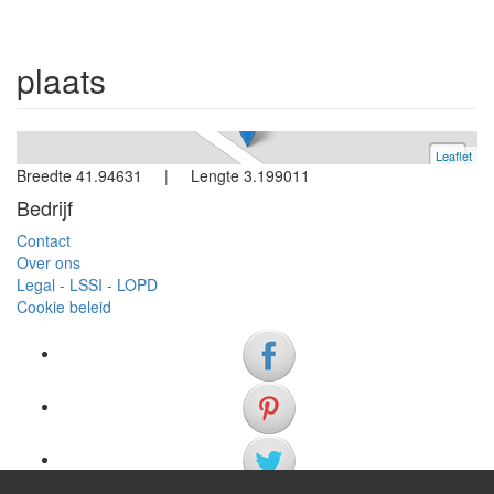
Begur
3 slaapkamers
plaats
Ref. V0337 | Te Koop
Leaflet
+
Breedte 41.94631 | Lengte 3.199011
−
Bedrijf
Contact
Over ons
Legal - LSSI - LOPD
Cookie beleid