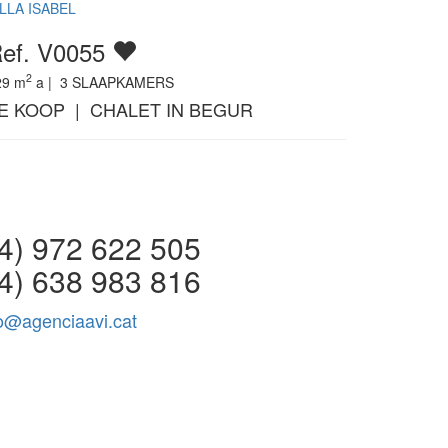
ILLA ISABEL
ef. V0055
2
29
m
a |
3
SLAAPKAMERS
E KOOP | CHALET IN BEGUR
 972 622 505
4) 638 983 816
fo@agenciaavi.cat