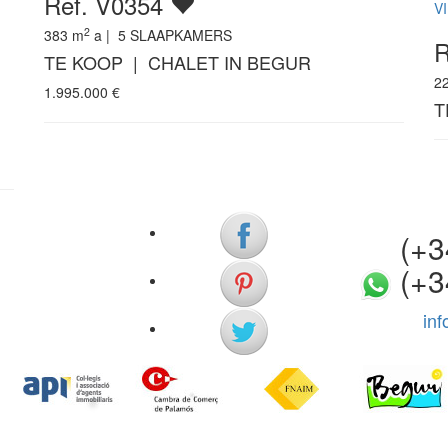
Ref. V0354
V
2
383
m
a |
5
SLAAPKAMERS
R
TE KOOP | CHALET IN BEGUR
2
1.995.000
€
T
(+34)
(+3
in