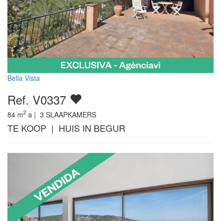
Bella Vista
Ref. V0337
2
84
m
a |
3
SLAAPKAMERS
TE KOOP | HUIS IN BEGUR