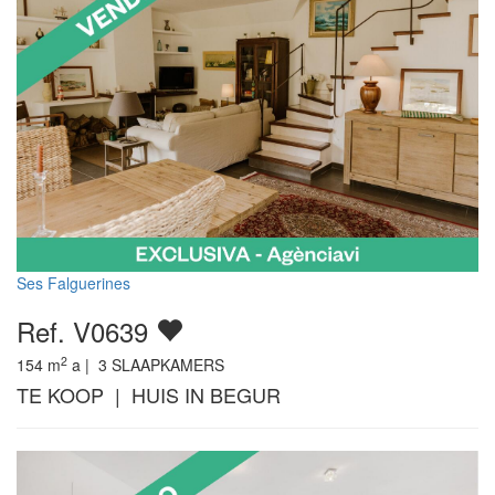
Ses Falguerines
Ref. V0639
2
154
m
a |
3
SLAAPKAMERS
TE KOOP | HUIS IN BEGUR