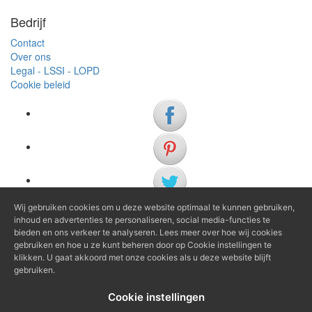
Bedrijf
Contact
Over ons
Legal - LSSI - LOPD
Cookie beleid
Wij gebruiken cookies om u deze website optimaal te kunnen gebruiken,
inhoud en advertenties te personaliseren, social media-functies te
(+34) 972 622 505
bieden en ons verkeer te analyseren. Lees meer over hoe wij cookies
(+34) 638 983 816
gebruiken en hoe u ze kunt beheren door op Cookie instellingen te
klikken. U gaat akkoord met onze cookies als u deze website blijft
gebruiken.
info@agenciaavi.cat
Cookie instellingen