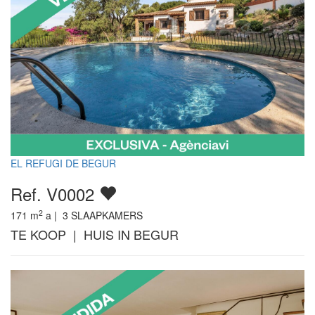
EL REFUGI DE BEGUR
Ref. V0002
2
171
m
a |
3
SLAAPKAMERS
TE KOOP | HUIS IN BEGUR