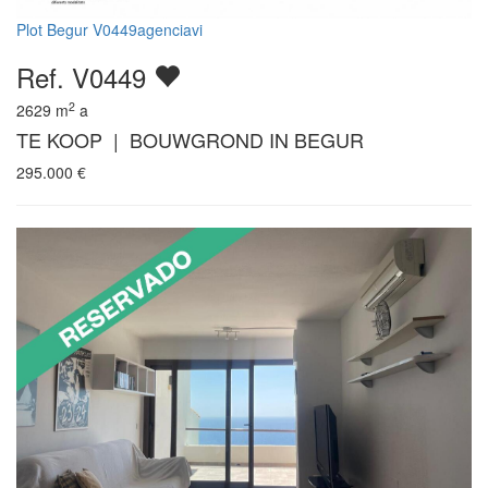
Plot Begur V0449agenciavi
Ref. V0449
2
2629
m
a
TE KOOP | BOUWGROND IN BEGUR
295.000
€