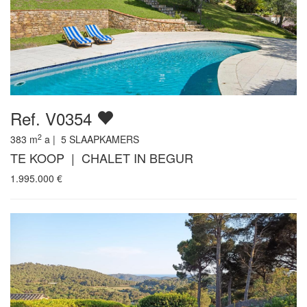
Ref. V0354
2
383
m
a |
5
SLAAPKAMERS
TE KOOP | CHALET IN BEGUR
1.995.000
€