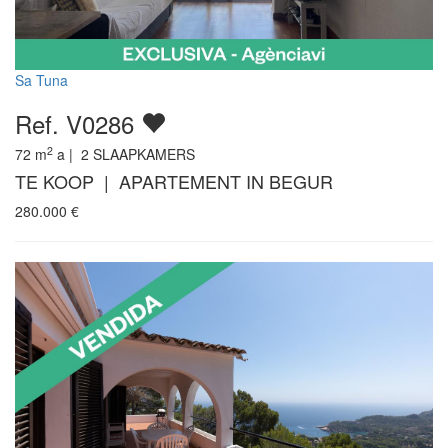
Sa Tuna
Ref. V0286
2
72
m
a |
2
SLAAPKAMERS
TE KOOP | APARTEMENT IN BEGUR
280.000
€