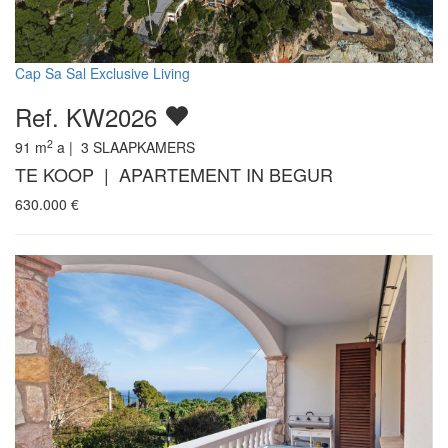
Cap Sa Sal Exclusive Living
Ref. KW2026
2
91
m
a |
3
SLAAPKAMERS
TE KOOP | APARTEMENT IN BEGUR
630.000
€