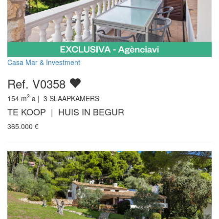
Casa Mar & Investment
Ref. V0358
2
154
m
a |
3
SLAAPKAMERS
TE KOOP | HUIS IN BEGUR
365.000
€