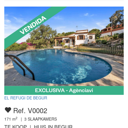
EL REFUGI DE BEGUR
Ref. V0002
2
171
m
|
3
SLAAPKAMERS
TE KOOP | HUIS IN BEGUR