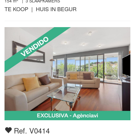
154
m
|
3
SLAAPKAMERS
TE KOOP | HUIS IN BEGUR
Ref. V0414