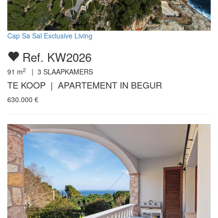
Cap Sa Sal Exclusive Living
Ref. KW2026
2
91
m
|
3
SLAAPKAMERS
TE KOOP | APARTEMENT IN BEGUR
630.000
€