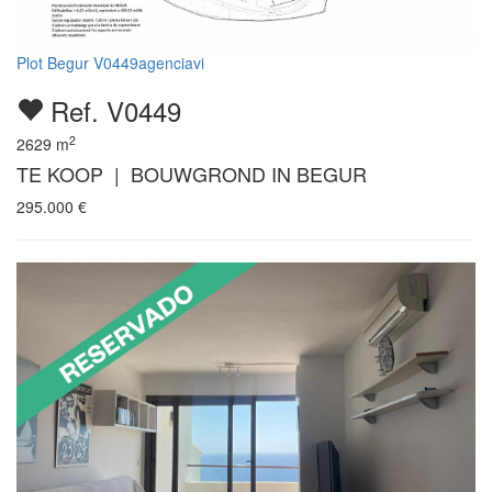
Plot Begur V0449agenciavi
Ref. V0449
2
2629
m
TE KOOP | BOUWGROND IN BEGUR
295.000
€