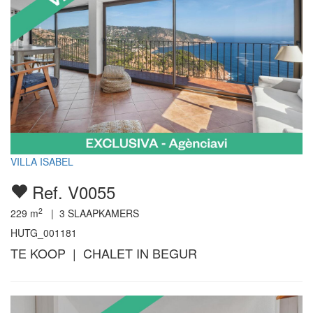
VILLA ISABEL
Ref. V0055
2
229
m
|
3
SLAAPKAMERS
HUTG_001181
TE KOOP | CHALET IN BEGUR