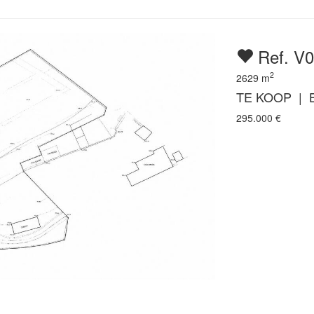
Ref. V
2
2629
m
TE KOOP |
295.000
€