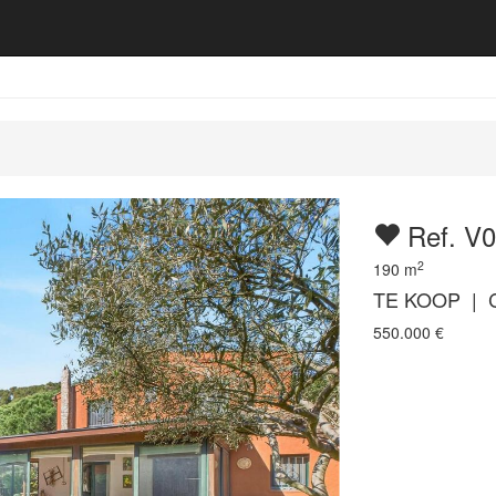
Ref. V
2
190
m
TE KOOP | 
550.000
€