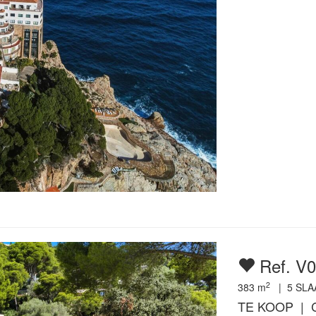
Ref. V
2
383
m
|
5
SLA
TE KOOP | 