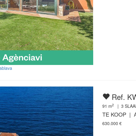
uablava
Ref. K
2
91
m
|
3
SLAA
TE KOOP | 
630.000
€