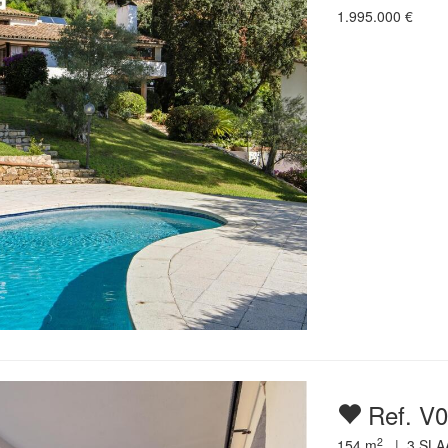
1.995.000
€
Ref. V
2
154
m
|
3
SLA