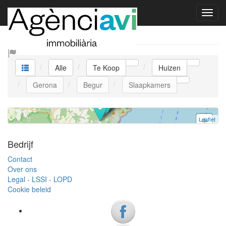
CASA TANNER
Te Koop Huizen
Huis
Begur
Alle
Te Koop
Huizen
3 slaapkamers
Gerona
Begur
Slaapkamers
Ref. V0385 | Te Koop
Leaflet
+
−
Bedrijf
Contact
Over ons
Legal - LSSI - LOPD
Cookie beleid