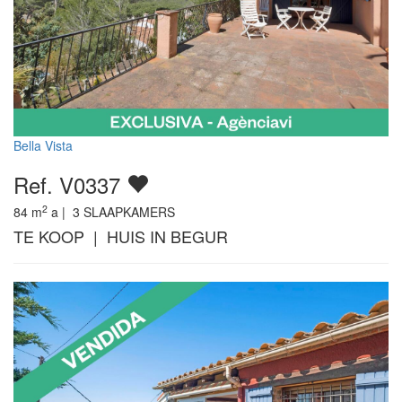
Bella Vista
Ref. V0337
2
84
m
a |
3
SLAAPKAMERS
TE KOOP | HUIS IN BEGUR