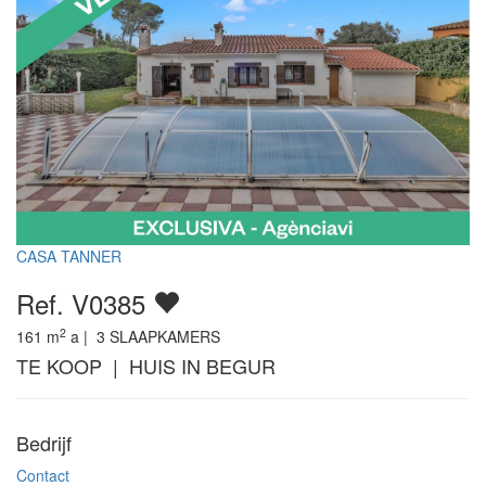
CASA TANNER
Ref. V0385
2
161
m
a |
3
SLAAPKAMERS
TE KOOP | HUIS IN BEGUR
Bedrijf
Contact