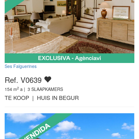
Ses Falguerines
Ref. V0639
2
154
m
a |
3
SLAAPKAMERS
TE KOOP | HUIS IN BEGUR